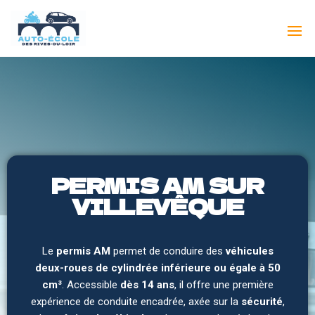
Auto
École
des
rives
du
Loir
PERMIS AM SUR
VILLEVÊQUE
Le
permis AM
permet de conduire des
véhicules
deux-roues de cylindrée inférieure ou égale à 50
cm³
. Accessible
dès 14 ans
, il offre une première
expérience de conduite encadrée, axée sur la
sécurité
,