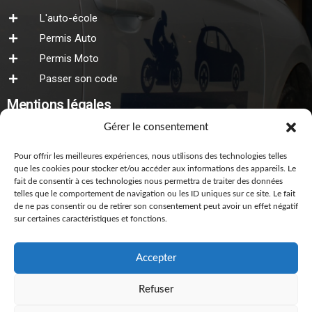
L'auto-école
Permis Auto
Permis Moto
Passer son code
Mentions légales
Gérer le consentement
Mentions légales
Cookies
Pour offrir les meilleures expériences, nous utilisons des technologies telles
que les cookies pour stocker et/ou accéder aux informations des appareils. Le
Réseaux sociaux
fait de consentir à ces technologies nous permettra de traiter des données
telles que le comportement de navigation ou les ID uniques sur ce site. Le fait
de ne pas consentir ou de retirer son consentement peut avoir un effet négatif
Retrouvez notre actualités.
sur certaines caractéristiques et fonctions.
Accepter
Règlement intérieur Auto
Refuser
Règlement intérieur Moto