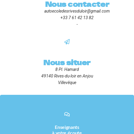
Nous contacter
autoecoledesrivesduloir@gmail.com
+33 7 61 42 13 82
-
Nous situer
8 Pl. Hamard
49140 Rives-du-loir en Anjou
Villevêque
Enseignants
à votre écoute