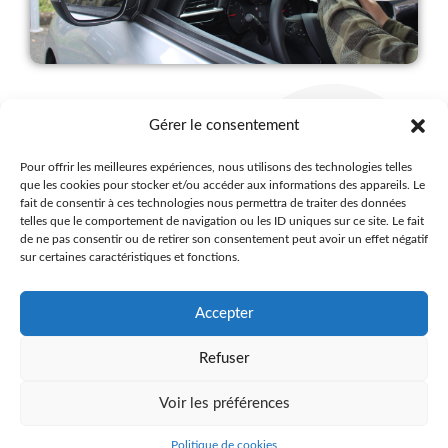
auto - Sur Angers
Gérer le consentement
votre
Permis auto
Pour offrir les meilleures expériences, nous utilisons des technologies telles
que les cookies pour stocker et/ou accéder aux informations des appareils. Le
Formules adaptées
fait de consentir à ces technologies nous permettra de traiter des données
telles que le comportement de navigation ou les ID uniques sur ce site. Le fait
de ne pas consentir ou de retirer son consentement peut avoir un effet négatif
Découvrez nos différentes formules permis auto, boite
sur certaines caractéristiques et fonctions.
manuelle, automatique, conduite accompagnée,
supervisée.
Accepter
Suivi précis
Refuser
Découvrez un suivi personnalisé qui garantit votre
progression et réussite rapide.
Voir les préférences
Politique de cookies